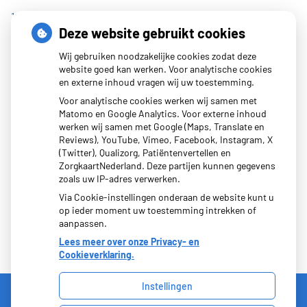
1162
Deze website gebruikt cookies
Jong en alert: hoe je borstkanker herkent als je verder kijkt
Wij gebruiken noodzakelijke cookies zodat deze
dan een knobbeltje
website goed kan werken. Voor analytische cookies
Sinds huisartsen afslankmedicijnen mogen voorschrijven,
en externe inhoud vragen wij uw toestemming.
neemt gebruik toe
Voor analytische cookies werken wij samen met
Matomo en Google Analytics. Voor externe inhoud
Eigen risico gaat onder toekomstig kabinet omhoog
werken wij samen met Google (Maps, Translate en
Schurft sinds corona geen vergeten ziekte meer: aantal
Reviews), YouTube, Vimeo, Facebook, Instagram, X
(Twitter), Qualizorg, Patiëntenvertellen en
uitbraken fors gestegen
ZorgkaartNederland. Deze partijen kunnen gegevens
zoals uw IP-adres verwerken.
Via Cookie-instellingen onderaan de website kunt u
op ieder moment uw toestemming intrekken of
aanpassen.
Lees meer over onze Privacy- en
Cookieverklaring.
Instellingen