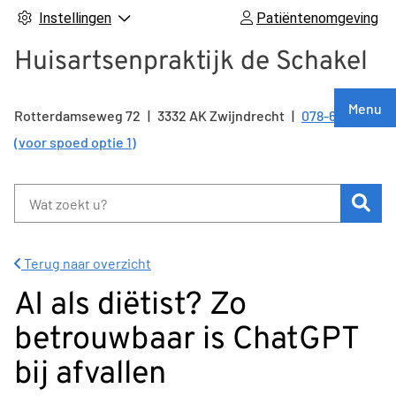
Instellingen
Patiëntenomgeving
Huisartsenpraktijk de Schakel
Hoof
Menu
Rotterdamseweg
72
3332 AK
Zwijndrecht
078-6126262
Tel:
(voor spoed optie 1)
Zoe
Terug naar overzicht
AI als diëtist? Zo
betrouwbaar is ChatGPT
bij afvallen