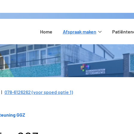
Hoofdmenu
Home
Afspraak maken
Patiënte
Afspraak
maken
submenu
078-6126262 (voor spoed optie 1)
Tel:
teuning GGZ