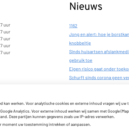
Nieuws
17 uur
1162
17 uur
Jong en alert: hoe je borstkan
17 uur
knobbeltje
17 uur
Sinds huisartsen afslankmed
17 uur
gebruik toe
Eigen risico gaat onder toek
Schurft sinds corona geen ver
gestegen
ed kan werken. Voor analytische cookies en externe inhoud vragen wij uw
Google Analytics. Voor externe inhoud werken wij samen met Google (Map
erland. Deze partijen kunnen gegevens zoals uw IP-adres verwerken.
der moment uw toestemming intrekken of aanpassen.