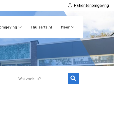
Patiëntenomgeving
nomgeving
Thuisarts.nl
Meer
Patiëntenomgeving
Meer
submenu
submenu
Zoeken