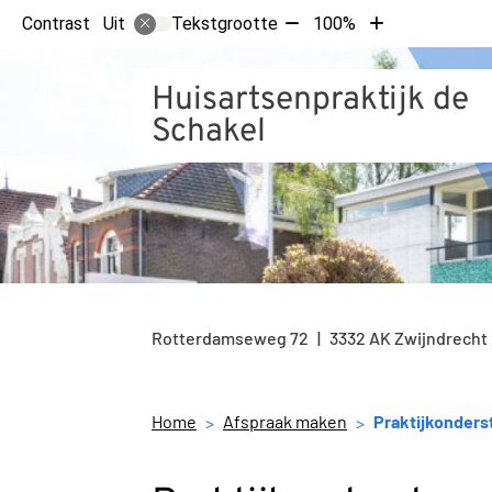
Tekst
Tekst
Contrast
Tekstgrootte
100%
Uit
verkleinen
vergroten
met
met
Huisartsenpraktijk de
10%
10%
Schakel
Rotterdamseweg
72
3332 AK
Zwijndrecht
Home
Afspraak maken
Praktijkonders