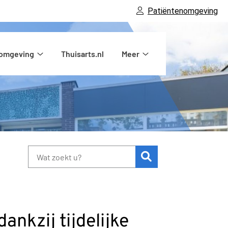
Patiëntenomgeving
nomgeving
Thuisarts.nl
Meer
Patiëntenomgeving
Meer
submenu
submenu
Zoeken
nkzij tijdelijke