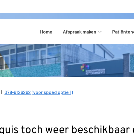
Hoofdmenu
Home
Afspraak maken
Patiënte
Afspraak
maken
submenu
078-6126262 (voor spoed optie 1)
Tel:
uis toch weer beschikbaar da