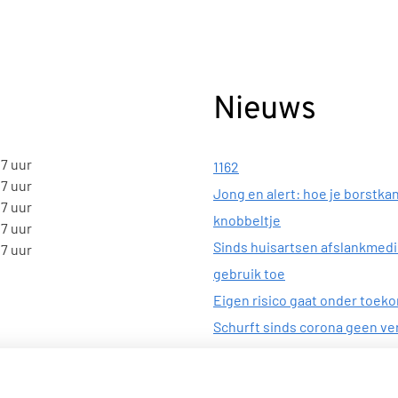
Nieuws
17 uur
1162
17 uur
Jong en alert: hoe je borstkan
17 uur
knobbeltje
17 uur
Sinds huisartsen afslankmed
17 uur
gebruik toe
Eigen risico gaat onder toek
Schurft sinds corona geen ver
gestegen