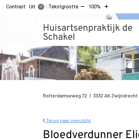
Tekst
Tekst
Contrast
Tekstgrootte
100%
Uit
verkleinen
vergroten
met
met
Huisartsenpraktijk de
10%
10%
Schakel
Rotterdamseweg
72
3332 AK
Zwijndrecht
Terug naar overzicht
Bloedverdunner Eliq