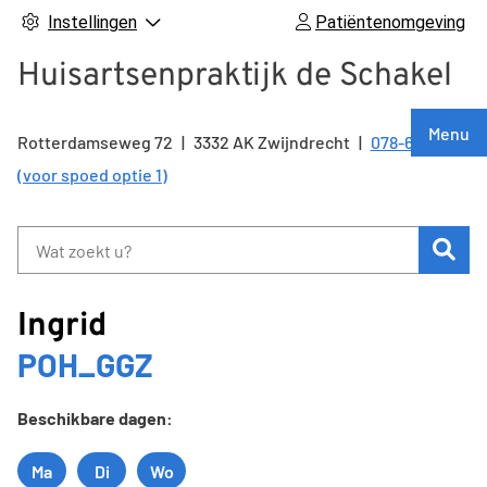
Instellingen
Patiëntenomgeving
Huisartsenpraktijk de Schakel
Hoof
Menu
Rotterdamseweg
72
3332 AK
Zwijndrecht
078-6126262
Tel:
(voor spoed optie 1)
Zoe
Ingrid
POH_GGZ
Beschikbare dagen:
Ma
Di
Wo
Maandag
Dinsdag
Woensdag