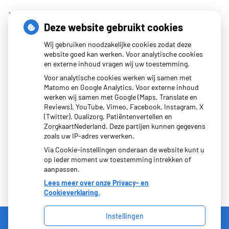
1162
Deze website gebruikt cookies
Jong en alert: hoe je borstkanker herkent als je verder kijkt
Wij gebruiken noodzakelijke cookies zodat deze
dan een knobbeltje
website goed kan werken. Voor analytische cookies
Sinds huisartsen afslankmedicijnen mogen voorschrijven,
en externe inhoud vragen wij uw toestemming.
neemt gebruik toe
Voor analytische cookies werken wij samen met
Matomo en Google Analytics. Voor externe inhoud
Eigen risico gaat onder toekomstig kabinet omhoog
werken wij samen met Google (Maps, Translate en
Schurft sinds corona geen vergeten ziekte meer: aantal
Reviews), YouTube, Vimeo, Facebook, Instagram, X
(Twitter), Qualizorg, Patiëntenvertellen en
uitbraken fors gestegen
ZorgkaartNederland. Deze partijen kunnen gegevens
zoals uw IP-adres verwerken.
Via Cookie-instellingen onderaan de website kunt u
op ieder moment uw toestemming intrekken of
aanpassen.
Lees meer over onze Privacy- en
Cookieverklaring.
Instellingen